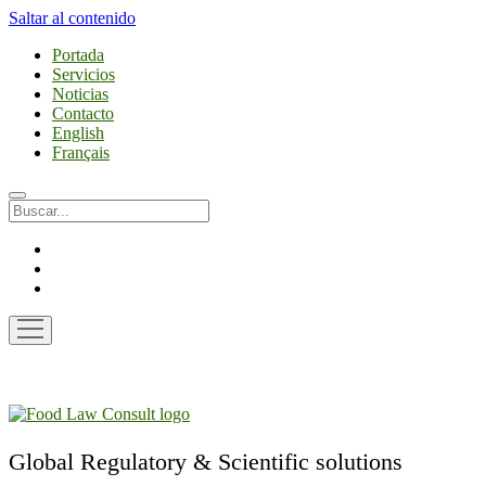
Saltar al contenido
Portada
Servicios
Noticias
Contacto
English
Français
Buscar
linkedin
email
phone
abrir
menú
Food
Law
Consult
Global Regulatory & Scientific solutions